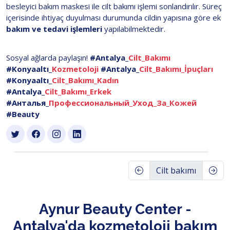
besleyici bakım maskesi ile cilt bakımı işlemi sonlandırılır. Süreç
içerisinde ihtiyaç duyulması durumunda cildin yapısına göre ek
bakım ve tedavi işlemleri
yapılabilmektedir.
Sosyal ağlarda paylaşın!
#Antalya_
Cilt_Bakımı
#Konyaaltı_
Kozmetoloji
#Antalya_
Cilt_Bakımı_İpuçları
#Konyaaltı_
Cilt_Bakımı_Kadın
#Antalya_
Cilt_Bakımı_Erkek
#Анталья_
Профессиональный_Уход_За_Кожей
#Beauty
Cilt bakımı
Aynur Beauty Center -
Antalya'da kozmetoloji bakım