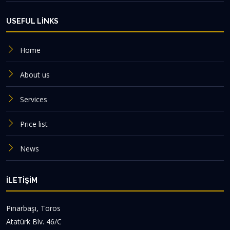
USEFUL LINKS
Home
About us
Services
Price list
News
İLETIŞIM
Pınarbaşı, Toros
Atatürk Blv. 46/C